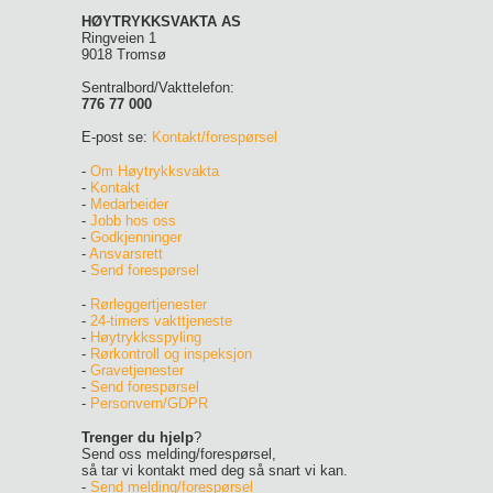
HØYTRYKKSVAKTA AS
Ringveien 1
9018 Tromsø
Sentralbord/Vakttelefon:
776 77 000
E-post se:
Kontakt/forespørsel
-
Om Høytrykksvakta
-
Kontakt
-
Medarbeider
-
Jobb hos oss
-
Godkjenninger
-
Ansvarsrett
-
Send forespørsel
-
Rørleggertjenester
-
24-timers vakttjeneste
-
Høytrykksspyling
-
Rørkontroll og inspeksjon
-
Gravetjenester
-
Send forespørsel
-
Personvern/GDPR
Trenger du hjelp
?
Send oss melding/forespørsel,
så tar vi kontakt med deg så snart vi kan.
-
Send melding/forespørsel