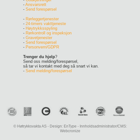
-
Ansvarsrett
-
Send forespørsel
-
Rørleggertjenester
-
24-timers vakttjeneste
-
Høytrykksspyling
-
Rørkontroll og inspeksjon
-
Gravetjenester
-
Send forespørsel
-
Personvern/GDPR
Trenger du hjelp
?
Send oss melding/forespørsel,
så tar vi kontakt med deg så snart vi kan.
-
Send melding/forespørsel
© Høtrykksvakta AS - Design: EnType - Innholdsadministrator/CMS:
Webcronize