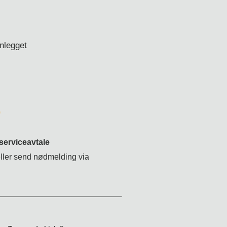
anlegget
0
serviceavtale
eller send nødmelding via