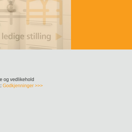
ce og vedlikehold
å:
Godkjenninger >>>