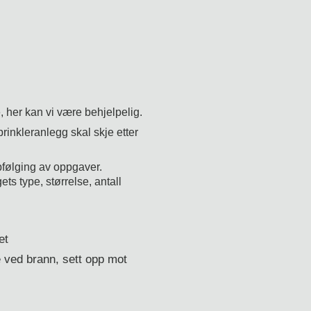
e, her kan vi være behjelpelig.
sprinkleranlegg skal skje etter
pfølging av oppgaver.
ts type, størrelse, antall
et
e ved brann, sett opp mot