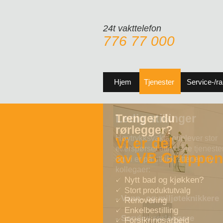
24t vakttelefon
776 77 000
Hjem
Tjenester
Service-/r
Trenger du
rørlegger?
Vi er del
av VB Gruppen
Nytt bad og kjøkken?
Stort produktutvalg
Renovering
Enkelbestilling
Forsikringsarbeid