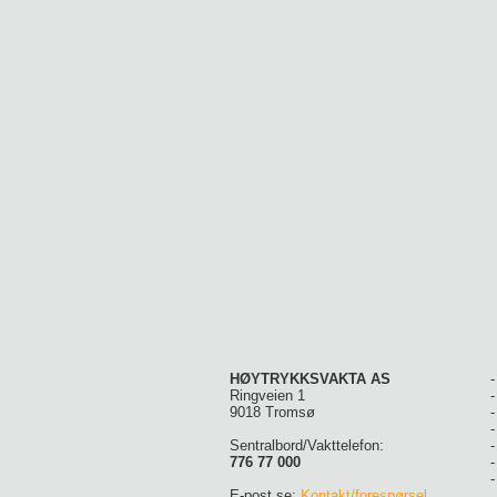
HØYTRYKKSVAKTA AS
Ringveien 1
9018 Tromsø
Sentralbord/Vakttelefon:
776 77 000
E-post se:
Kontakt/forespørsel