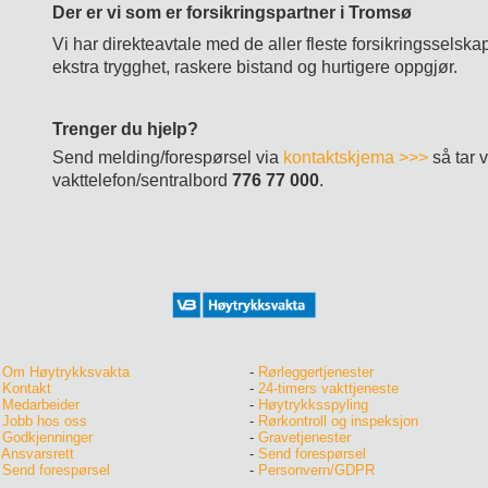
Der er vi som er forsikringspartner i Tromsø
Vi har direkteavtale med de aller fleste forsikringsselskap
ekstra trygghet, raskere bistand og hurtigere oppgjør.
Trenger du hjelp?
Send melding/forespørsel via
kontaktskjema >>>
så tar v
vakttelefon/sentralbord
776 77 00
0
.
-
Om Høytrykksvakta
-
Rørleggertjenester
-
Kontakt
-
24-timers vakttjeneste
-
Medarbeider
-
Høytrykksspyling
-
Jobb hos oss
-
Rørkontroll og inspeksjon
-
Godkjenninger
-
Gravetjenester
-
Ansvarsrett
-
Send forespørsel
-
Send forespørsel
-
Personvern/GDPR