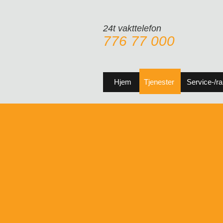
24t vakttelefon
776 77 000
Hjem
Tjenester
Service-/r