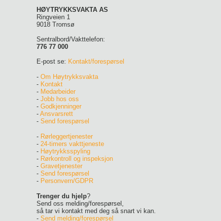
HØYTRYKKSVAKTA AS
Ringveien 1
9018 Tromsø
Sentralbord/Vakttelefon:
776 77 000
E-post se:
Kontakt/forespørsel
-
Om Høytrykksvakta
-
Kontakt
-
Medarbeider
-
Jobb hos oss
-
Godkjenninger
-
Ansvarsrett
-
Send forespørsel
-
Rørleggertjenester
-
24-timers vakttjeneste
-
Høytrykksspyling
-
Rørkontroll og inspeksjon
-
Gravetjenester
-
Send forespørsel
-
Personvern/GDPR
Trenger du hjelp
?
Send oss melding/forespørsel,
så tar vi kontakt med deg så snart vi kan.
-
Send melding/forespørsel