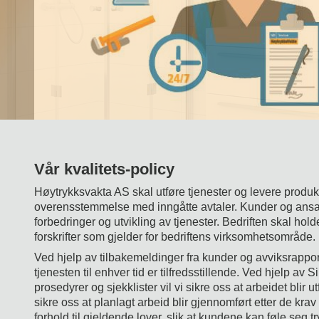
Vår kvalitets-policy
Høytrykksvakta AS skal utføre tjenester og levere produkte
overensstemmelse med inngåtte avtaler. Kunder og ansat
forbedringer og utvikling av tjenester. Bedriften skal hol
forskrifter som gjelder for bedriftens virksomhetsområde.
Ved hjelp av tilbakemeldinger fra kunder og avviksrapporte
tjenesten til enhver tid er tilfredsstillende. Ved hjelp av 
prosedyrer og sjekklister vil vi sikre oss at arbeidet blir utf
sikre oss at planlagt arbeid blir gjennomført etter de krav
forhold til gjeldende lover, slik at kundene kan føle seg 