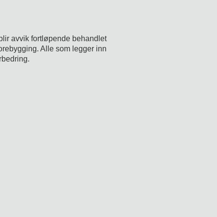
blir avvik fortløpende behandlet
forebygging. Alle som legger inn
orbedring.