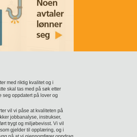
r med riktig kvalitet og i
te skal tas med på søk etter
de seg oppdatert på lover og
r vil vi påse at kvaliteten på
Sikker jobbanalyse, instrukser,
ørt trygt og miljøbevisst. Vi vil
 som gjelder til opplæring, og i
trygg på at vi gjennomfører oppdrag