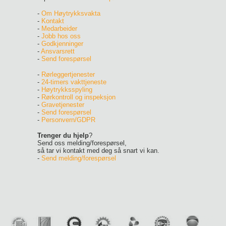
-
Om Høytrykksvakta
-
Kontakt
-
Medarbeider
-
Jobb hos oss
-
Godkjenninger
-
Ansvarsrett
-
Send forespørsel
-
Rørleggertjenester
-
24-timers vakttjeneste
-
Høytrykksspyling
-
Rørkontroll og inspeksjon
-
Gravetjenester
-
Send forespørsel
-
Personvern/GDPR
Trenger du hjelp
?
Send oss melding/forespørsel,
så tar vi kontakt med deg så snart vi kan.
-
Send melding/forespørsel