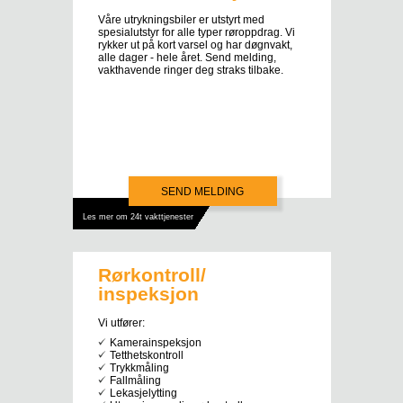
Våre utrykningsbiler er utstyrt med
spesialutstyr for alle typer røroppdrag. Vi
rykker ut på kort varsel og har døgnvakt,
alle dager - hele året. Send melding,
vakthavende ringer deg straks tilbake.
SEND MELDING
Les mer om 24t vakttjenester
Rørkontroll/
inspeksjon
Vi utfører:
Kamerainspeksjon
Tetthetskontroll
Trykkmåling
Fallmåling
Lekasjelytting