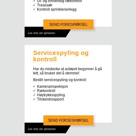
Ut- og innvendig rørkontroll
Trasesøk
Kontroll sprinkleranlegg
SEND FORESPØRSEL
Les mer om tjenester
Servicespyling og
kontroll
Har du mistanke at avløpet begynner å gå
tett, så bruker det å stemme!
Bestill servicespyling og kontroll:
Kamerainspeksjon
Rørkontroll
Høytrykksspyling
Tilstandsrapport
SEND FORSESPØRSEL
Les mer om tjenesten