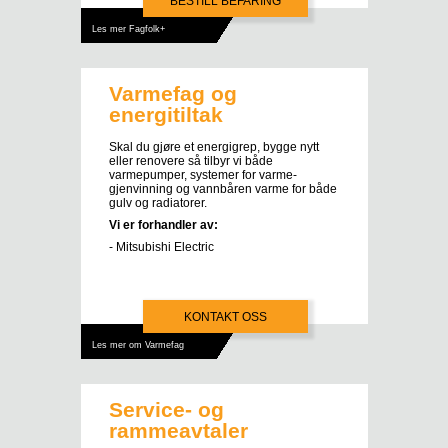
BESTILL BEFARING
Les mer Fagfolk+
Varmefag og
energitiltak
Skal du gjøre et energigrep, bygge nytt
eller renovere så tilbyr vi både
varmepumper, systemer for varme-
gjenvinning og vannbåren varme for både
gulv og radiatorer.
Vi er forhandler av:
- Mitsubishi Electric
KONTAKT OSS
Les mer om Varmefag
Service- og
rammeavtaler