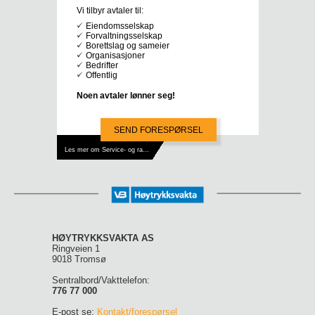
Vi tilbyr avtaler til:
Eiendomsselskap
Forvaltningsselskap
Borettslag og sameier
Organisasjoner
Bedrifter
Offentlig
Noen avtaler lønner seg!
SEND FORESPØRSEL
Les mer om Service- og rammeavtaler
HØYTRYKKSVAKTA AS
Ringveien 1
9018 Tromsø
Sentralbord/Vakttelefon:
776 77 000
E-post se:
Kontakt/forespørsel